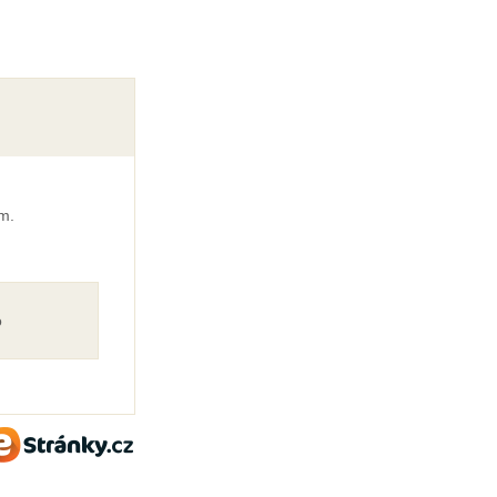
m.
o
eStránky.cz